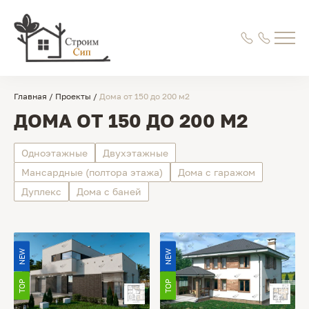
Главная
/
Проекты
/
Дома от 150 до 200 м2
ДОМА ОТ 150 ДО 200 М2
Одноэтажные
Двухэтажные
Мансардные (полтора этажа)
Дома с гаражом
Дуплекс
Дома с баней
NEW
NEW
TOP
TOP