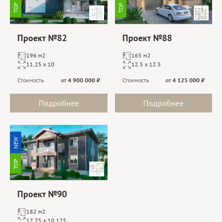
TOP
TOP
Проект №82
Проект №88
196 м2
165 м2
11.25 х 10
12.5 х 12.5
Стоимость
от
4 900 000
₽
Стоимость
от
4 125 000
₽
Подробнее
Подробнее
NEW
TOP
Проект №90
182 м2
12.75 х 10.125